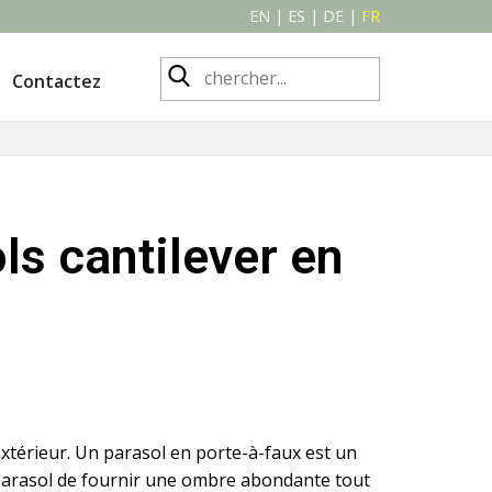
EN
|
ES
|
DE
|
FR
Contactez
ols cantilever en
xtérieur. Un parasol en porte-à-faux est un
u parasol de fournir une ombre abondante tout